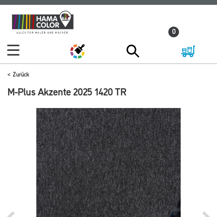
Zum
Zum
Inhalt
Navigationsmenü
0
springen
springen
Zurück
M-Plus Akzente 2025 1420 TR