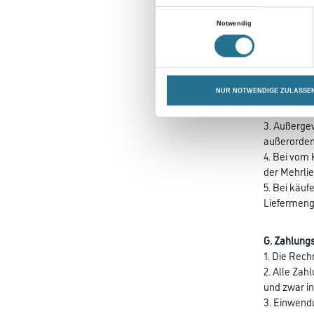
2. Musterma
Einwilligungsauswahl
des § 454 
Notwendig
F. Preise
1. Die Prei
2. Soweit z
NUR NOTWENDIGE ZULASSE
gilt nicht,
3. Außerge
außerorden
4. Bei vom 
der Mehrlie
5. Bei käuf
Liefermeng
G. Zahlung
1. Die Rech
2. Alle Zah
und zwar in
3. Einwendu