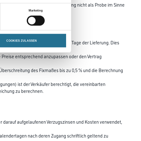
ngte Abweichungen bei der Herstellung nicht als Probe im Sinne
Marketing
elten die Preise des Verkäufers zum Tage der Lieferung. Dies
COOKIES ZULASSEN
 Preise entsprechend anzupassen oder den Vertrag
e Überschreitung des Fixmaßes bis zu 0,5 % und die Berechnung
ungen) ist der Verkäufer berechtigt, die vereinbarten
eichung zu berechnen.
der darauf aufgelaufenen Verzugszinsen und Kosten verwendet,
alendertagen nach deren Zugang schriftlich geltend zu