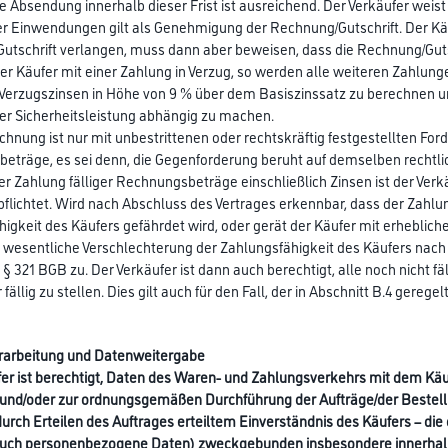
 Absendung innerhalb dieser Frist ist ausreichend. Der Verkäufer weist 
er Einwendungen gilt als Genehmigung der Rechnung/Gutschrift. Der Käu
tschrift verlangen, muss dann aber beweisen, dass die Rechnung/Gutschr
r Käufer mit einer Zahlung in Verzug, so werden alle weiteren Zahlungen 
 Verzugszinsen in Höhe von 9 % über dem Basiszinssatz zu berechnen un
er Sicherheitsleistung abhängig zu machen.
echnung ist nur mit unbestrittenen oder rechtskräftig festgestellten Ford
träge, es sei denn, die Gegenforderung beruht auf demselben rechtlic
iger Zahlung fälliger Rechnungsbeträge einschließlich Zinsen ist der Ve
rpflichtet. Wird nach Abschluss des Vertrages erkennbar, dass der Zah
igkeit des Käufers gefährdet wird, oder gerät der Käufer mit erhebli
e wesentliche Verschlechterung der Zahlungsfähigkeit des Käufers nach
§ 321 BGB zu. Der Verkäufer ist dann auch berechtigt, alle noch nicht 
ällig zu stellen. Dies gilt auch für den Fall, der in Abschnitt B.4 geregelt 
rarbeitung und Datenweitergabe
er ist berechtigt, Daten des Waren- und Zahlungsverkehrs mit dem Käuf
nd/oder zur ordnungsgemäßen Durchführung der Aufträge/der Bestellunge
urch Erteilen des Auftrages erteiltem Einverständnis des Käufers – di
auch personenbezogene Daten) zweckgebunden insbesondere innerhal