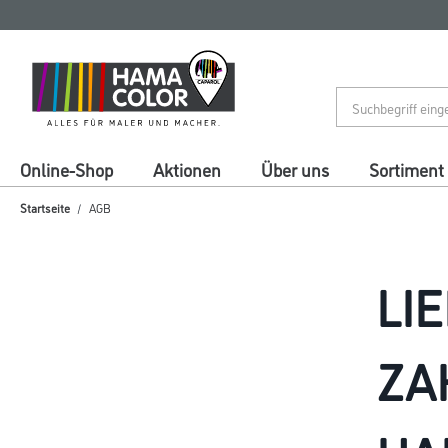
Zum
Zum
Inhalt
Navigationsmenü
springen
springen
Online-Shop
Aktionen
Über uns
Sortiment
Startseite
AGB
LI
ZA