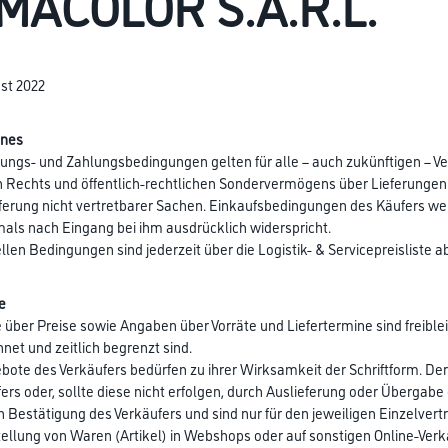
MACOLOR S.À.R.L.
st 2022
ines
erungs- und Zahlungsbedingungen gelten für alle – auch zukünftigen – 
en Rechts und öffentlich-rechtlichen Sondervermögens über Lieferunge
eferung nicht vertretbarer Sachen. Einkaufsbedingungen des Käufers we
als nach Eingang bei ihm ausdrücklich widerspricht.
ellen Bedingungen sind jederzeit über die Logistik- & Servicepreisliste a
e
 über Preise sowie Angaben über Vorräte und Liefertermine sind freibleibe
hnet und zeitlich begrenzt sind.
ebote des Verkäufers bedürfen zu ihrer Wirksamkeit der Schriftform. 
ers oder, sollte diese nicht erfolgen, durch Auslieferung oder Überg
en Bestätigung des Verkäufers und sind nur für den jeweiligen Einzelvert
tellung von Waren (Artikel) in Webshops oder auf sonstigen Online-Ver