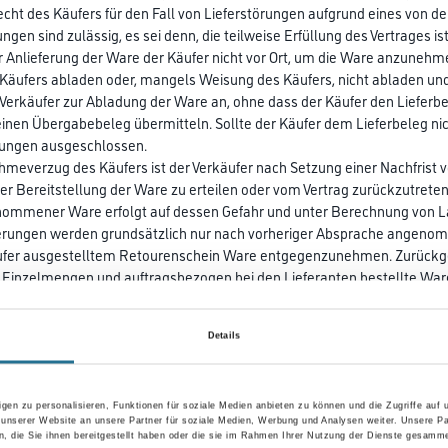
echt des Käufers für den Fall von Lieferstörungen aufgrund eines von 
erungen sind zulässig, es sei denn, die teilweise Erfüllung des Vertrages 
der Anlieferung der Ware der Käufer nicht vor Ort, um die Ware anzuneh
Käufers abladen oder, mangels Weisung des Käufers, nicht abladen und 
Verkäufer zur Abladung der Ware an, ohne dass der Käufer den Lieferb
inen Übergabebeleg übermitteln. Sollte der Käufer dem Lieferbeleg nic
ungen ausgeschlossen.
hmeverzug des Käufers ist der Verkäufer nach Setzung einer Nachfrist 
er Bereitstellung der Ware zu erteilen oder vom Vertrag zurückzutret
nommener Ware erfolgt auf dessen Gefahr und unter Berechnung von L
ferungen werden grundsätzlich nur nach vorheriger Absprache angenomm
fer ausgestelltem Retourenschein Ware entgegenzunehmen. Zurückgen
, Einzelmengen und auftragsbezogen bei den Lieferanten bestellte Wa
dem Käufer die Kosten für Warenrücknahmen in Rechnung zu stellen.
sten, die aufgrund fehlender oder falscher Anlieferinformationen des K
Details
werden dem Käufer in Rechnung gestellt.
aterial
gen zu personalisieren, Funktionen für soziale Medien anbieten zu können und die Zugriffe auf
ichts anderes vereinbart, bleiben von dem Verkäufer dem Käufer leihwe
 unserer Website an unsere Partner für soziale Medien, Werbung und Analysen weiter. Unsere Pa
fers. Bei Nichtrückgabe oder Beschädigung erfolgt die Berechnung.
 die Sie ihnen bereitgestellt haben oder die sie im Rahmen Ihrer Nutzung der Dienste gesamme