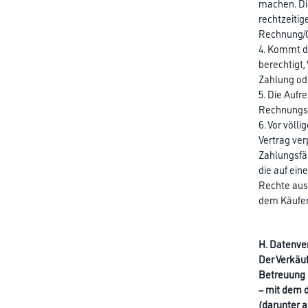
machen. Die
rechtzeitig
Rechnung/Gu
4. Kommt de
berechtigt,
Zahlung od
5. Die Aufr
Rechnungsbe
6. Vor völl
Vertrag ve
Zahlungsfäh
die auf ein
Rechte aus 
dem Käufer f
H. Datenve
Der Verkäuf
Betreuung u
– mit dem d
(darunter 