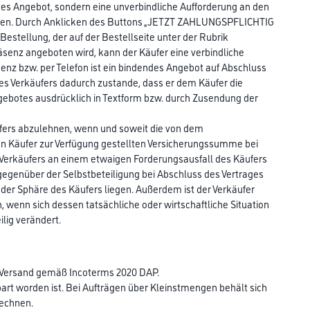
es Angebot, sondern eine unverbindliche Aufforderung an den
aufen. Durch Anklicken des Buttons „JETZT ZAHLUNGSPFLICHTIG
stellung, der auf der Bestellseite unter der Rubrik
enz angeboten wird, kann der Käufer eine verbindliche
enz bzw. per Telefon ist ein bindendes Angebot auf Abschluss
s Verkäufers dadurch zustande, dass er dem Käufer die
ngebotes ausdrücklich in Textform bzw. durch Zusendung der
äufers abzulehnen, wenn und soweit die von dem
n Käufer zur Verfügung gestellten Versicherungssumme bei
Verkäufers an einem etwaigen Forderungsausfall des Käufers
egenüber der Selbstbeteiligung bei Abschluss des Vertrages
 der Sphäre des Käufers liegen. Außerdem ist der Verkäufer
 wenn sich dessen tatsächliche oder wirtschaftliche Situation
ilig verändert.
er Versand gemäß Incoterms 2020 DAP.
nbart worden ist. Bei Aufträgen über Kleinstmengen behält sich
rechnen.