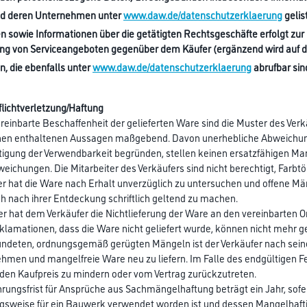
d deren Unternehmen unter
www.daw.de/datenschutzerklaerung
gelis
 sowie Informationen über die getätigten Rechtsgeschäfte erfolgt zur 
ng von Serviceangeboten gegenüber dem Käufer (ergänzend wird auf d
, die ebenfalls unter
www.daw.de/datenschutzerklaerung
abrufbar sin
flichtverletzung/Haftung
vereinbarte Beschaffenheit der gelieferten Ware sind die Muster des Verk
nen enthaltenen Aussagen maßgebend. Davon unerhebliche Abweichunge
igung der Verwendbarkeit begründen, stellen keinen ersatzfähigen Mang
eichungen. Die Mitarbeiter des Verkäufers sind nicht berechtigt, Farbt
er hat die Ware nach Erhalt unverzüglich zu untersuchen und offene M
h nach ihrer Entdeckung schriftlich geltend zu machen.
er hat dem Verkäufer die Nichtlieferung der Ware an den vereinbarten Ort
klamationen, dass die Ware nicht geliefert wurde, können nicht mehr 
ründeten, ordnungsgemäß gerügten Mängeln ist der Verkäufer nach sein
hmen und mangelfreie Ware neu zu liefern. Im Falle des endgültigen Fe
 den Kaufpreis zu mindern oder vom Vertrag zurückzutreten.
ährungsfrist für Ansprüche aus Sachmängelhaftung beträgt ein Jahr, sof
weise für ein Bauwerk verwendet worden ist und dessen Mangelhaftigkei