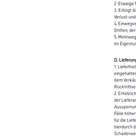
2. Etwaige
3. Erfolgt 
Verlust und
4. Einwegv
Dritten, de
5. Mehrwegg
im Eigentu
D. Lieferu
1. Lieferfr
eingehalten
dem Verkäuf
Rücktrittse
2. Erheblic
der Liefera
Aussperrun
Fälle höher
für die Lie
hierdurch d
Schadensers