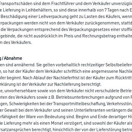
 Transportschäden sind dem Frachtführer und dem Verkäufer unverzügli
die Lieferung in Leihbehältern, so sind diese innerhalb von 7 Tagen nach 
 Beschädigung einer Leihverpackung geht zu Lasten des Käufers, wenn d
erpackungen werden nicht von dem Verkäufer zurückgenommen, stattde
r die Verpackungen entsprechend des Verpackungsgesetzes einer stoffli
ebinde, die nicht ausdrücklich im Preis und Rechnungsbetrag enthalten 
m des Verkäufers.
ng / Abnahme
isten sind annähernd. Sie gelten vorbehaltlich rechtzeitiger Selbstbelief
, so hat der Käufer dem Verkäufer schriftlich eine angemessene Nachlief
er beginnt. Nach Ablauf der Nachlieferfrist ist der Käufer zum Rücktritt
rklärung ist der Verkäufer zur Nachlieferung berechtigt.
he, unvorhersehbare sowie von dem Verkäufer nicht verschuldete Betrie
nten des Verkäufers sowie z.B. Betriebsunterbrechungen aufgrund von R
gen, Schwierigkeiten bei der Transportmittelbeschaffung, Verkehrsst
er Gewalt bei dem Verkäufer und seinen Unterlieferanten verlängern die
ferfähigkeit der Ware von Bedeutung sind. Beginn und Ende derartiger Hi
ie Lieferung mehr als einen Monat verzögert, sind sowohl der Käufer al
atzansprüchen berechtigt, hinsichtlich der von der Lieferstörung bet