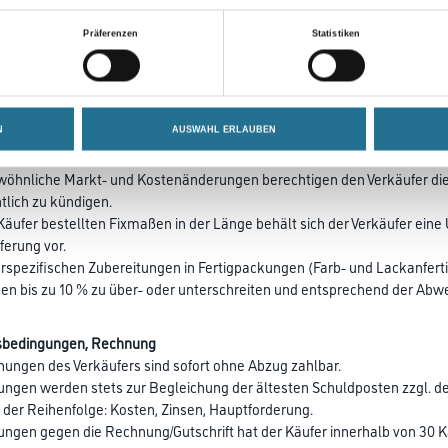
terial gilt mit Rücksicht auf produktionstechnische oder materialbedi
BGB.
Präferenzen
Statistiken
se des Verkäufers sind Nettopreise ohne Umsatzsteuer.
wischen Vertragsabschluss und Lieferung mehr als vier Monate liegen, g
N
AUSWAHL ERLAUBEN
 falls sich die Lieferung durch Verschulden des Verkäufers verzögert hat.
wöhnliche Markt- und Kostenänderungen berechtigen den Verkäufer die
tlich zu kündigen.
Käufer bestellten Fixmaßen in der Länge behält sich der Verkäufer ein
ferung vor.
erspezifischen Zubereitungen in Fertigpackungen (Farb- und Lackanfertig
en bis zu 10 % zu über- oder unterschreiten und entsprechend der Abw
sbedingungen, Rechnung
nungen des Verkäufers sind sofort ohne Abzug zahlbar.
lungen werden stets zur Begleichung der ältesten Schuldposten zzgl. 
 der Reihenfolge: Kosten, Zinsen, Hauptforderung.
ngen gegen die Rechnung/Gutschrift hat der Käufer innerhalb von 30 K