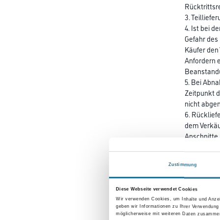
Rücktrittsr
3. Teillief
4. Ist bei 
Gefahr des 
Käufer den 
Anfordern e
Beanstand
5. Bei Abna
Zeitpunkt d
nicht abge
6. Rücklie
dem Verkäu
Anschnitte
sich vor, 
7. Zusatzko
Zustimmung
möglich), 
Diese Webseite verwendet Cookies
E. Musterm
Wir verwenden Cookies, um Inhalte und Anzei
1. Soweit n
geben wir Informationen zu Ihrer Verwendung
des Verkäu
möglicherweise mit weiteren Daten zusammen,