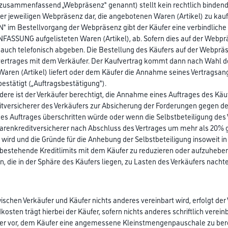
zusammenfassend „Webpräsenz“ genannt) stellt kein rechtlich bindend
er jeweiligen Webpräsenz dar, die angebotenen Waren (Artikel) zu k
im Bestellvorgang der Webpräsenz gibt der Käufer eine verbindliche Be
SSUNG aufgelisteten Waren (Artikel), ab. Sofern dies auf der Webpräs
auch telefonisch abgeben. Die Bestellung des Käufers auf der Webpräs
vertrages mit dem Verkäufer. Der Kaufvertrag kommt dann nach Wahl de
Waren (Artikel) liefert oder dem Käufer die Annahme seines Vertragsa
stätigt („Auftragsbestätigung“).
dere ist der Verkäufer berechtigt, die Annahme eines Auftrages des K
tversicherer des Verkäufers zur Absicherung der Forderungen gegen de
s Auftrages überschritten würde oder wenn die Selbstbeteiligung des 
renkreditversicherer nach Abschluss des Vertrages um mehr als 20% g
ird und die Gründe für die Anhebung der Selbstbeteiligung insoweit in
 bestehende Kreditlimits mit dem Käufer zu reduzieren oder aufzuheben,
, die in der Sphäre des Käufers liegen, zu Lasten des Verkäufers nachte
wischen Verkäufer und Käufer nichts anderes vereinbart wird, erfolgt d
kosten trägt hierbei der Käufer, sofern nichts anderes schriftlich verei
fer vor, dem Käufer eine angemessene Kleinstmengenpauschale zu be