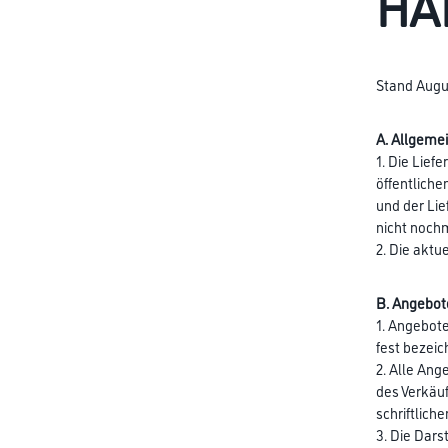
HA
Stand Augu
A. Allgeme
1. Die Lief
öffentlich
und der Li
nicht nochm
2. Die aktu
B. Angebot
1. Angebote
fest bezeic
2. Alle Ang
des Verkäuf
schriftlich
3. Die Dars