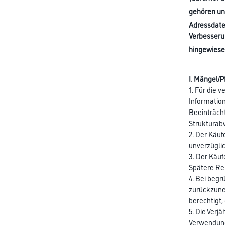
gehören un
Adressdaten
Verbesseru
hingewiesen
I. Mängel/P
1. Für die 
Informatio
Beeinträcht
Strukturabw
2. Der Käuf
unverzüglic
3. Der Käuf
Spätere Re
4. Bei beg
zurückzune
berechtigt,
5. Die Verj
Verwendungs