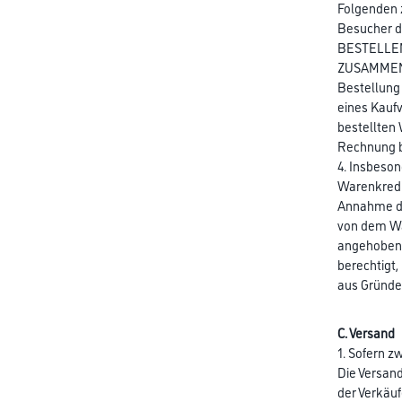
Folgenden 
Besucher d
BESTELLEN“ 
ZUSAMMENFA
Bestellung 
eines Kauf
bestellten 
Rechnung be
4. Insbeson
Warenkredi
Annahme de
von dem Wa
angehoben w
berechtigt,
aus Gründen
C. Versand
1. Sofern z
Die Versand
der Verkäu