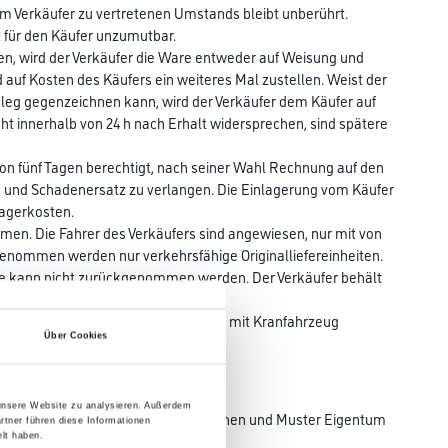
dem Verkäufer zu vertretenen Umstands bleibt unberührt.
ist für den Käufer unzumutbar.
men, wird der Verkäufer die Ware entweder auf Weisung und
auf Kosten des Käufers ein weiteres Mal zustellen. Weist der
eleg gegenzeichnen kann, wird der Verkäufer dem Käufer auf
ht innerhalb von 24 h nach Erhalt widersprechen, sind spätere
von fünf Tagen berechtigt, nach seiner Wahl Rechnung auf den
en und Schadenersatz zu verlangen. Die Einlagerung vom Käufer
agerkosten.
en. Die Fahrer des Verkäufers sind angewiesen, nur mit von
ommen werden nur verkehrsfähige Originalliefereinheiten.
re kann nicht zurückgenommen werden. Der Verkäufer behält
äufers entstehen (z.B. Entladung nur mit Kranfahrzeug
Über Cookies
 unsere Website zu analysieren. Außerdem
ise zur Verfügung gestellte Kollektionen und Muster Eigentum
rtner führen diese Informationen
lt haben.