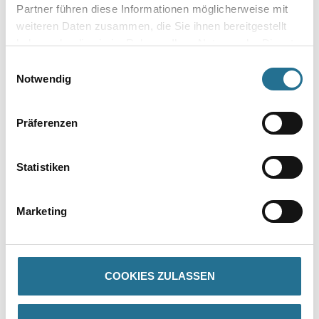
Partner führen diese Informationen möglicherweise mit
weiteren Daten zusammen, die Sie ihnen bereitgestellt
haben oder die sie im Rahmen Ihrer Nutzung der Dienste
Gebinde
gesammelt haben.
Einwilligungsauswahl
Notwendig
Präferenzen
Umrechnungsfaktoren
Statistiken
Marketing
COOKIES ZULASSEN
PRODUKTEIGENSCHAFTEN