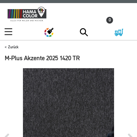
Zum
Zum
Inhalt
Navigationsmenü
0
springen
springen
Zurück
M-Plus Akzente 2025 1420 TR