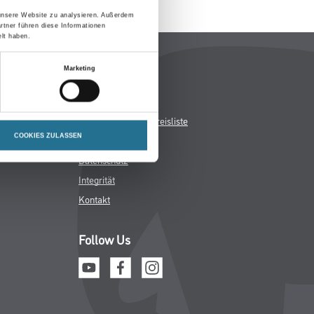
 unsere Website zu analysieren. Außerdem
rtner führen diese Informationen
lt haben.
Rechtliches
Marketing
AGB
Nutzungsbedingung
Logistik- & Servicepreisliste
COOKIES ZULASSEN
Impressum
Datenschutz
Integrität
Kontakt
Follow Us