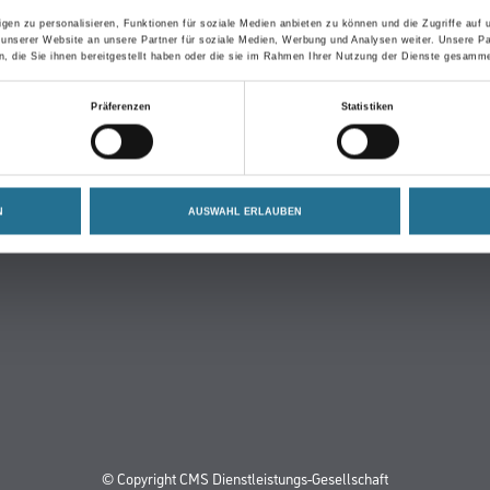
gen zu personalisieren, Funktionen für soziale Medien anbieten zu können und die Zugriffe auf
 unserer Website an unsere Partner für soziale Medien, Werbung und Analysen weiter. Unsere Pa
 die Sie ihnen bereitgestellt haben oder die sie im Rahmen Ihrer Nutzung der Dienste gesamme
CMS Gruppe
Präferenzen
Statistiken
Unternehmen
Standorte
Karriere
N
AUSWAHL ERLAUBEN
FAQ
© Copyright CMS Dienstleistungs-Gesellschaft