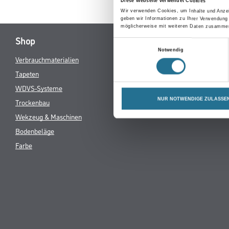
0 Ergebnisse
Diese Webseite verwendet Cookies
Wir verwenden Cookies, um Inhalte und Anzei
geben wir Informationen zu Ihrer Verwendung
möglicherweise mit weiteren Daten zusammen,
Shop
Einwilligungsauswahl
Notwendig
Verbrauchmaterialien
Tapeten
WDVS-Systeme
NUR NOTWENDIGE ZULASSE
Trockenbau
Wekzeug & Maschinen
Bodenbeläge
Farbe