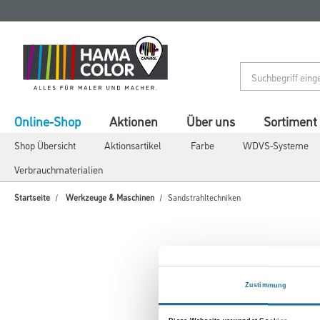
Zum
Zum
Inhalt
Navigationsmenü
springen
springen
Online-Shop
Aktionen
Über uns
Sortiment
Shop Übersicht
Aktionsartikel
Farbe
WDVS-Systeme
Verbrauchmaterialien
Startseite
Werkzeuge & Maschinen
Sandstrahltechniken
SAND
Zustimmung