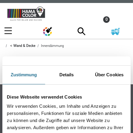
Zum
Zum
Inhalt
Navigationsmenü
0
springen
springen
Wand & Decke
Innendämmung
INNENDÄMMUNG
0 Ergebnisse
Zustimmung
Details
Über Cookies
Shop
Diese Webseite verwendet Cookies
Verbrauchmaterialien
Wir verwenden Cookies, um Inhalte und Anzeigen zu
Tapeten
personalisieren, Funktionen für soziale Medien anbieten
zu können und die Zugriffe auf unsere Website zu
WDVS-Systeme
analysieren. Außerdem geben wir Informationen zu Ihrer
Trockenbau