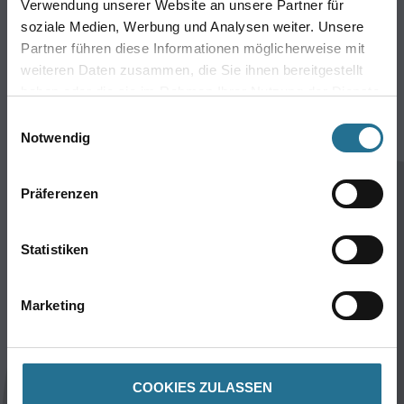
Verwendung unserer Website an unsere Partner für
Wekzeug & Maschinen
soziale Medien, Werbung und Analysen weiter. Unsere
Bodenbeläge
Partner führen diese Informationen möglicherweise mit
Farbe
weiteren Daten zusammen, die Sie ihnen bereitgestellt
haben oder die sie im Rahmen Ihrer Nutzung der Dienste
gesammelt haben.
CMS Gruppe
Einwilligungsauswahl
Notwendig
Unternehmen
Standorte
Präferenzen
Karriere
FAQ
Statistiken
Rechtliches
Marketing
AGB
Nutzungsbedingung
Logistik- & Servicepreisliste
Impressum
COOKIES ZULASSEN