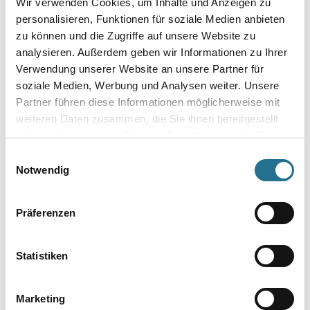
Wir verwenden Cookies, um Inhalte und Anzeigen zu
personalisieren, Funktionen für soziale Medien anbieten
zu können und die Zugriffe auf unsere Website zu
analysieren. Außerdem geben wir Informationen zu Ihrer
SG 94 Dispersionsabbeizer
Scheidel Asur Allround
Verwendung unserer Website an unsere Partner für
Abbeizer
Weitere Varianten verfügbar
soziale Medien, Werbung und Analysen weiter. Unsere
Weitere Varianten verfügbar
Partner führen diese Informationen möglicherweise mit
weiteren Daten zusammen, die Sie ihnen bereitgestellt
Bitte einloggen, um Preise zu
Bitte einloggen, um Preise zu
haben oder die sie im Rahmen Ihrer Nutzung der Dienste
gesammelt haben.
Einwilligungsauswahl
sehen
sehen
Notwendig
Präferenzen
Statistiken
Marketing