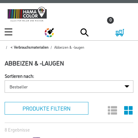
Zum
Zum
Inhalt
Navigationsmenü
0
springen
springen
Verbrauchsmaterialien
Abbeizen & -laugen
ABBEIZEN & -LAUGEN
Sortieren nach:
PRODUKTE FILTERN
8 Ergebnisse