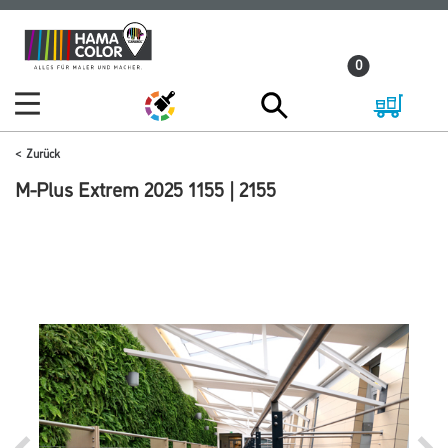
Zum
Zum
Inhalt
Navigationsmenü
0
springen
springen
Zurück
M-Plus Extrem 2025 1155 | 2155