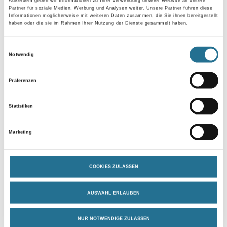
Außerdem geben wir Informationen zu Ihrer Verwendung unserer Website an unsere
Partner für soziale Medien, Werbung und Analysen weiter. Unsere Partner führen diese
Informationen möglicherweise mit weiteren Daten zusammen, die Sie ihnen bereitgestellt
haben oder die sie im Rahmen Ihrer Nutzung der Dienste gesammelt haben.
Breite in centimeter
Einwilligungsauswahl
Notwendig
Gebinde
Präferenzen
Statistiken
Umrechnungsfaktoren
Marketing
COOKIES ZULASSEN
AUSWAHL ERLAUBEN
NUR NOTWENDIGE ZULASSEN