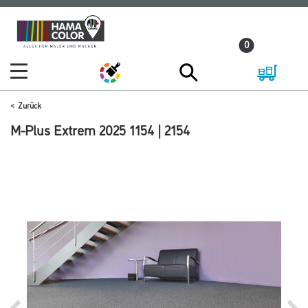
Zum
Zum
Inhalt
Navigationsmenü
0
springen
springen
Zurück
M-Plus Extrem 2025 1154 | 2154