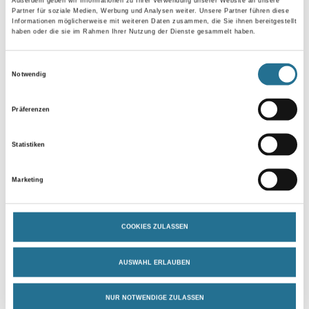
Außerdem geben wir Informationen zu Ihrer Verwendung unserer Website an unsere
Partner für soziale Medien, Werbung und Analysen weiter. Unsere Partner führen diese
Informationen möglicherweise mit weiteren Daten zusammen, die Sie ihnen bereitgestellt
haben oder die sie im Rahmen Ihrer Nutzung der Dienste gesammelt haben.
Breite in centimeter
Einwilligungsauswahl
Notwendig
Gebinde
Präferenzen
Statistiken
Umrechnungsfaktoren
Marketing
COOKIES ZULASSEN
AUSWAHL ERLAUBEN
NUR NOTWENDIGE ZULASSEN