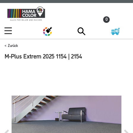
Zum
Zum
Inhalt
Navigationsmenü
0
springen
springen
Zurück
M-Plus Extrem 2025 1154 | 2154