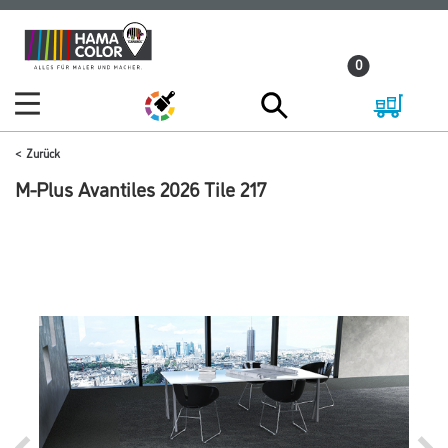
Zum
Zum
Inhalt
Navigationsmenü
0
springen
springen
Zurück
M-Plus Avantiles 2026 Tile 217