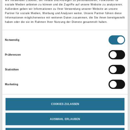
Wir verwenden Cookies, um Inhalte und Anzeigen zu personalisieren, Funktionen für
soziale Medien anbieten zu können und die Zugriffe auf unsere Website zu analysieren.
Länge in centimeter
Außerdem geben wir Informationen zu Ihrer Verwendung unserer Website an unsere
Partner für soziale Medien, Werbung und Analysen weiter. Unsere Partner führen diese
Informationen möglicherweise mit weiteren Daten zusammen, die Sie ihnen bereitgestellt
haben oder die sie im Rahmen Ihrer Nutzung der Dienste gesammelt haben.
Breite in centimeter
Einwilligungsauswahl
Notwendig
Gebinde
Präferenzen
Statistiken
Marketing
Umrechnungsfaktoren
COOKIES ZULASSEN
AUSWAHL ERLAUBEN