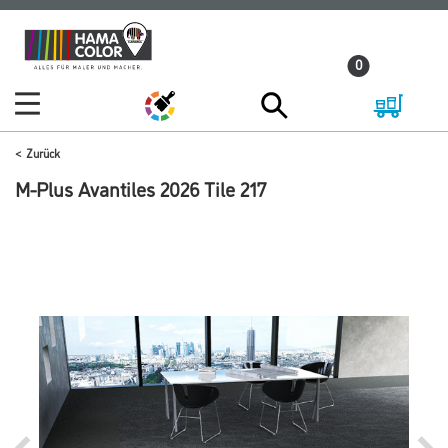
Zum
Zum
Inhalt
Navigationsmenü
0
springen
springen
Zurück
M-Plus Avantiles 2026 Tile 217