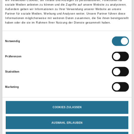
Wir verwenden Cookies, um Inhalte und Anzeigen zu personalisieren, Funktionen für
soziale Medien anbieten zu können und die Zugriffe auf unsere Website zu analysieren.
Länge in centimeter
Außerdem geben wir Informationen zu Ihrer Verwendung unserer Website an unsere
Partner für soziale Medien, Werbung und Analysen weiter. Unsere Partner führen diese
Informationen möglicherweise mit weiteren Daten zusammen, die Sie ihnen bereitgestellt
haben oder die sie im Rahmen Ihrer Nutzung der Dienste gesammelt haben.
Breite in centimeter
Einwilligungsauswahl
Notwendig
Gebinde
Präferenzen
Statistiken
Marketing
Umrechnungsfaktoren
COOKIES ZULASSEN
AUSWAHL ERLAUBEN