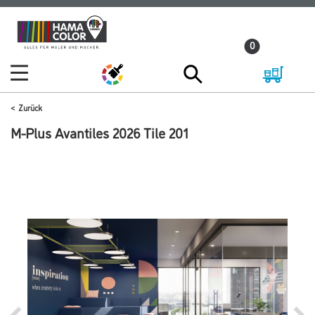
Zum
Zum
Inhalt
Navigationsmenü
0
springen
springen
Zurück
M-Plus Avantiles 2026 Tile 201