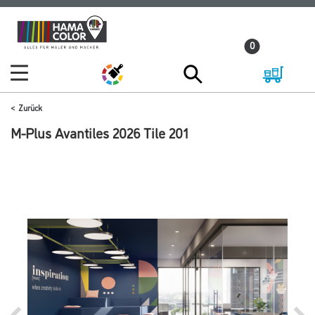
Zum
Zum
Inhalt
Navigationsmenü
0
springen
springen
Zurück
M-Plus Avantiles 2026 Tile 201