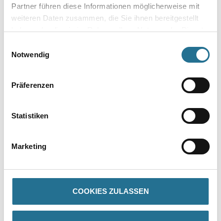
Partner führen diese Informationen möglicherweise mit
weiteren Daten zusammen, die Sie ihnen bereitgestellt
haben oder die sie im Rahmen Ihrer Nutzung der Dienste
Gebinde
gesammelt haben.
Einwilligungsauswahl
Notwendig
Präferenzen
Umrechnungsfaktoren
Statistiken
Marketing
COOKIES ZULASSEN
PRODUKTEIGENSCHAFTEN