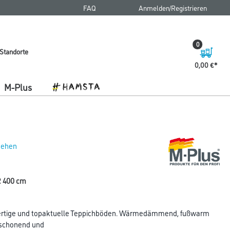
FAQ
Anmelden/Registrieren
0
Standorte
0,00 €
M-Plus
 sehen
R 400 cm
ertige und topaktuelle Teppichböden. Wärmedämmend, fußwarm
kschonend und