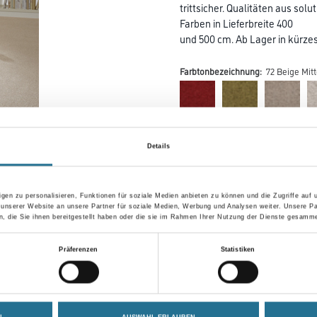
trittsicher. Qualitäten aus so
Farben in Lieferbreite 400
und 500 cm. Ab Lager in kürzest
Farbtonbezeichnung:
72 Beige Mitt
Farbtonbezeichnung
Details
Breite in centimeter
gen zu personalisieren, Funktionen für soziale Medien anbieten zu können und die Zugriffe auf
 unserer Website an unsere Partner für soziale Medien, Werbung und Analysen weiter. Unsere Pa
 die Sie ihnen bereitgestellt haben oder die sie im Rahmen Ihrer Nutzung der Dienste gesamme
Präferenzen
Statistiken
Umrechnungsfaktoren