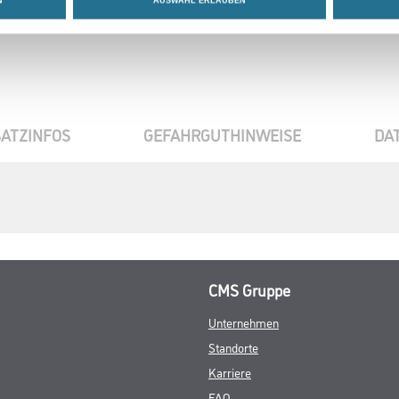
N
AUSWAHL ERLAUBEN
ATZINFOS
GEFAHRGUTHINWEISE
DA
CMS Gruppe
Unternehmen
Standorte
Karriere
FAQ