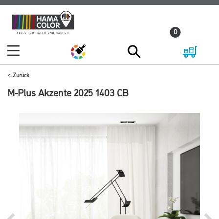
Zum
Zum
Inhalt
Navigationsmenü
0
springen
springen
Zurück
M-Plus Akzente 2025 1403 CB