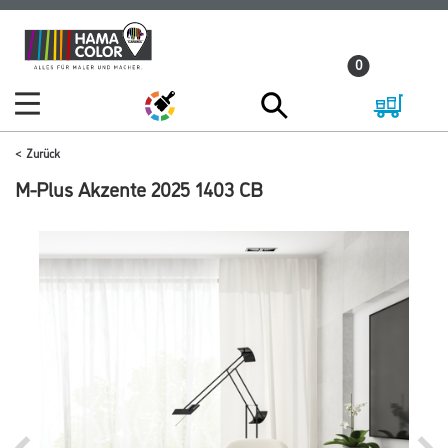
Zum
Zum
Inhalt
Navigationsmenü
0
springen
springen
Zurück
M-Plus Akzente 2025 1403 CB