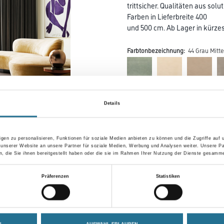
trittsicher. Qualitäten aus so
Farben in Lieferbreite 400
und 500 cm. Ab Lager in kürzest
Farbtonbezeichnung:
44 Grau Mitte
Farbtonbezeichnung
Details
Breite in centimeter
gen zu personalisieren, Funktionen für soziale Medien anbieten zu können und die Zugriffe auf
 unserer Website an unsere Partner für soziale Medien, Werbung und Analysen weiter. Unsere Pa
 die Sie ihnen bereitgestellt haben oder die sie im Rahmen Ihrer Nutzung der Dienste gesamme
Präferenzen
Statistiken
Umrechnungsfaktoren