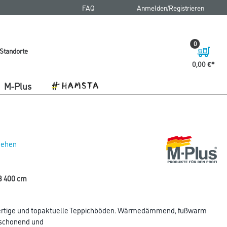
FAQ
Anmelden/Registrieren
0
Standorte
0,00 €
M-Plus
 sehen
B 400 cm
ertige und topaktuelle Teppichböden. Wärmedämmend, fußwarm
kschonend und