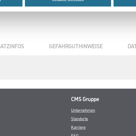
N
AUSWAHL ERLAUBEN
ATZINFOS
GEFAHRGUTHINWEISE
DA
CMS Gruppe
Unternehmen
Standorte
Karriere
FAQ