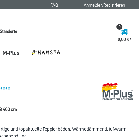
FAQ
Anmelden/Registrieren
0
Standorte
0,00 €
M-Plus
 sehen
B 400 cm
ertige und topaktuelle Teppichböden. Wärmedämmend, fußwarm
kschonend und