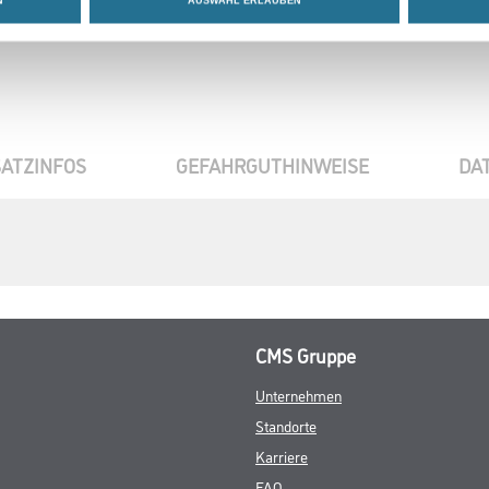
N
AUSWAHL ERLAUBEN
ATZINFOS
GEFAHRGUTHINWEISE
DA
CMS Gruppe
Unternehmen
Standorte
Karriere
FAQ