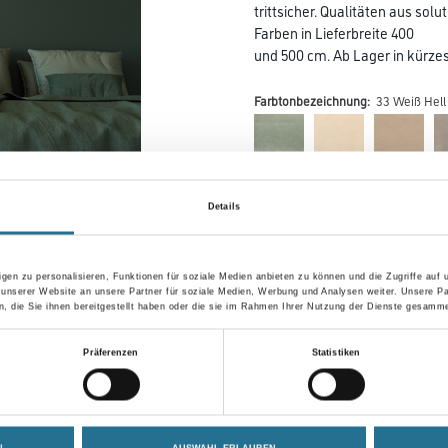
trittsicher. Qualitäten aus so
Farben in Lieferbreite 400
und 500 cm. Ab Lager in kürzest
Farbtonbezeichnung:
33 Weiß Hell
Farbtonbezeichnung
Details
Breite in centimeter
gen zu personalisieren, Funktionen für soziale Medien anbieten zu können und die Zugriffe auf
 unserer Website an unsere Partner für soziale Medien, Werbung und Analysen weiter. Unsere Pa
 die Sie ihnen bereitgestellt haben oder die sie im Rahmen Ihrer Nutzung der Dienste gesamme
Präferenzen
Statistiken
Umrechnungsfaktoren