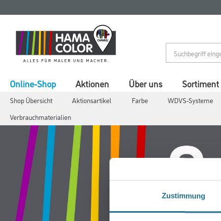
Zum
Zum
Inhalt
Navigationsmenü
springen
springen
Online-Shop
Aktionen
Über uns
Sortiment
Shop Übersicht
Aktionsartikel
Farbe
WDVS-Systeme
Verbrauchmaterialien
Zustimmung