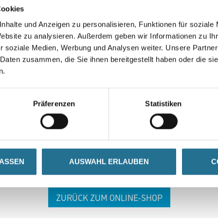
Cookies
nhalte und Anzeigen zu personalisieren, Funktionen für soziale
Website zu analysieren. Außerdem geben wir Informationen zu I
r soziale Medien, Werbung und Analysen weiter. Unsere Partner
 Daten zusammen, die Sie ihnen bereitgestellt haben oder die s
n.
 ZWISCHENFALL IST
Präferenzen
Statistiken
seln schon an der Lösung und werden das Problem so schnell
in der Zwischenzeit unseren Online-Shop und lassen Sie sic
LASSEN
AUSWAHL ERLAUBEN
C
ZURÜCK ZUM ONLINE-SHOP