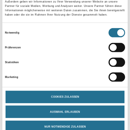
Außerdem geben wir Informationen zu Ihrer Verwendung unserer Website an unsere
Partner für soziale Medien, Werbung und Analysen weiter. Unsere Partner führen diese
Länge in centimeter
Informationen möglicherweise mit weiteren Daten zusammen, die Sie ihnen bereitgestellt
haben oder die sie im Rahmen Ihrer Nutzung der Dienste gesammelt haben.
Einwilligungsauswahl
Breite in centimeter
Notwendig
Präferenzen
Gebinde
Statistiken
Marketing
Umrechnungsfaktoren
COOKIES ZULASSEN
AUSWAHL ERLAUBEN
NUR NOTWENDIGE ZULASSEN