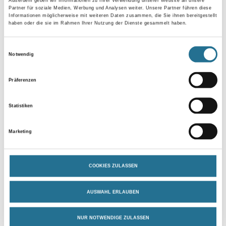
Außerdem geben wir Informationen zu Ihrer Verwendung unserer Website an unsere
Partner für soziale Medien, Werbung und Analysen weiter. Unsere Partner führen diese
Informationen möglicherweise mit weiteren Daten zusammen, die Sie ihnen bereitgestellt
haben oder die sie im Rahmen Ihrer Nutzung der Dienste gesammelt haben.
Breite in centimeter
Einwilligungsauswahl
Notwendig
Gebinde
Präferenzen
Statistiken
Umrechnungsfaktoren
Marketing
COOKIES ZULASSEN
AUSWAHL ERLAUBEN
NUR NOTWENDIGE ZULASSEN