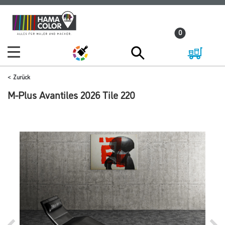
Zum
Zum
Inhalt
Navigationsmenü
0
springen
springen
Zurück
M-Plus Avantiles 2026 Tile 220