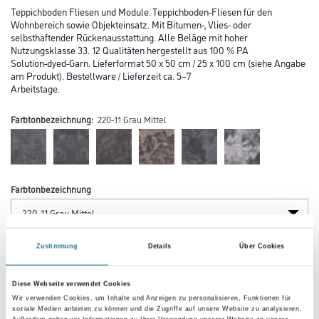
Teppichboden Fliesen und Module. Teppichboden-Fliesen für den
Wohnbereich sowie Objekteinsatz. Mit Bitumen-, Vlies- oder
selbsthaftender Rückenausstattung. Alle Beläge mit hoher
Nutzungsklasse 33. 12 Qualitäten hergestellt aus 100 % PA
Solution-dyed-Garn. Lieferformat 50 x 50 cm / 25 x 100 cm (siehe Angabe
am Produkt). Bestellware / Lieferzeit ca. 5–7
Arbeitstage.
Farbtonbezeichnung:
220-11 Grau Mittel
Farbtonbezeichnung
Verarbeitung Bodenbelag
Zustimmung
Details
Über Cookies
Diese Webseite verwendet Cookies
Länge in centimeter
Wir verwenden Cookies, um Inhalte und Anzeigen zu personalisieren, Funktionen für
soziale Medien anbieten zu können und die Zugriffe auf unsere Website zu analysieren.