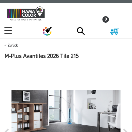
Zum
Zum
Inhalt
Navigationsmenü
0
springen
springen
Zurück
M-Plus Avantiles 2026 Tile 215