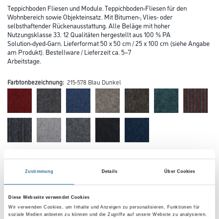
Teppichboden Fliesen und Module. Teppichboden-Fliesen für den
Wohnbereich sowie Objekteinsatz. Mit Bitumen-, Vlies- oder
selbsthaftender Rückenausstattung. Alle Beläge mit hoher
Nutzungsklasse 33. 12 Qualitäten hergestellt aus 100 % PA
Solution-dyed-Garn. Lieferformat 50 x 50 cm / 25 x 100 cm (siehe Angabe
am Produkt). Bestellware / Lieferzeit ca. 5–7
Arbeitstage.
Farbtonbezeichnung:
215-578 Blau Dunkel
Farbtonbezeichnung
Zustimmung
Details
Über Cookies
Verarbeitung Bodenbelag
Diese Webseite verwendet Cookies
Wir verwenden Cookies, um Inhalte und Anzeigen zu personalisieren, Funktionen für
soziale Medien anbieten zu können und die Zugriffe auf unsere Website zu analysieren.