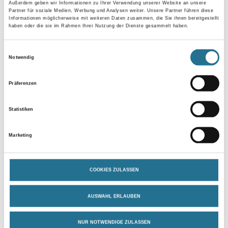
Außerdem geben wir Informationen zu Ihrer Verwendung unserer Website an unsere
Partner für soziale Medien, Werbung und Analysen weiter. Unsere Partner führen diese
Länge in centimeter
Informationen möglicherweise mit weiteren Daten zusammen, die Sie ihnen bereitgestellt
haben oder die sie im Rahmen Ihrer Nutzung der Dienste gesammelt haben.
Einwilligungsauswahl
Breite in centimeter
Notwendig
Präferenzen
Gebinde
Statistiken
Marketing
Umrechnungsfaktoren
COOKIES ZULASSEN
AUSWAHL ERLAUBEN
NUR NOTWENDIGE ZULASSEN