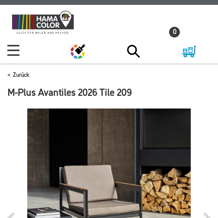
Zum
Zum
Inhalt
Navigationsmenü
0
springen
springen
Zurück
M-Plus Avantiles 2026 Tile 209