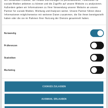
Wir verwenden Cookies, um Inhalte und Anzeigen zu personalisieren, Funktionen für
soziale Medien anbieten zu können und die Zugriffe auf unsere Website zu analysieren.
Länge in centimeter
Außerdem geben wir Informationen zu Ihrer Verwendung unserer Website an unsere
Partner für soziale Medien, Werbung und Analysen weiter. Unsere Partner führen diese
Informationen möglicherweise mit weiteren Daten zusammen, die Sie ihnen bereitgestellt
haben oder die sie im Rahmen Ihrer Nutzung der Dienste gesammelt haben.
Breite in centimeter
Einwilligungsauswahl
Notwendig
Gebinde
Präferenzen
Statistiken
Marketing
Umrechnungsfaktoren
COOKIES ZULASSEN
AUSWAHL ERLAUBEN