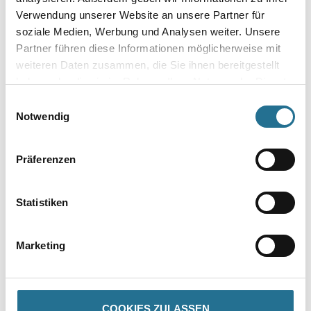
Verwendung unserer Website an unsere Partner für
Länge in centimeter
soziale Medien, Werbung und Analysen weiter. Unsere
Partner führen diese Informationen möglicherweise mit
weiteren Daten zusammen, die Sie ihnen bereitgestellt
Breite in centimeter
haben oder die sie im Rahmen Ihrer Nutzung der Dienste
gesammelt haben.
Einwilligungsauswahl
Notwendig
Gebinde
Präferenzen
Statistiken
Umrechnungsfaktoren
Marketing
COOKIES ZULASSEN