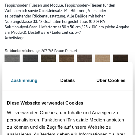
Teppichboden Fliesen und Module. Teppichboden-Fliesen für den
Wohnbereich sowie Objekteinsatz. Mit Bitumen-, Vlies- oder
selbsthaftender Rückenausstattung. Alle Beläge mit hoher
Nutzungsklasse 33. 12 Qualitäten hergestellt aus 100 % PA
Solution-dyed-Garn. Lieferformat 50 x 50 cm / 25 x 100 cm (siehe Angabe
am Produkt). Bestellware / Lieferzeit ca. 5–7
Arbeitstage.
Farbtonbezeichnung:
207-745 Braun Dunkel
Zustimmung
Details
Über Cookies
Farbtonbezeichnung
Diese Webseite verwendet Cookies
Wir verwenden Cookies, um Inhalte und Anzeigen zu
personalisieren, Funktionen für soziale Medien anbieten
Verarbeitung Bodenbelag
zu können und die Zugriffe auf unsere Website zu
analysieren. Außerdem geben wir Informationen zu Ihrer