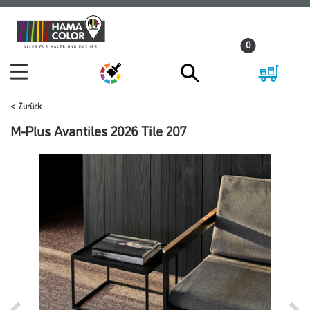
Zum
Zum
Inhalt
Navigationsmenü
0
springen
springen
Zurück
M-Plus Avantiles 2026 Tile 207