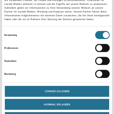
Wir verwenden Cookies, um Inhalte und Anzeigen zu personalisieren, Funktionen für
soziale Medien anbieten zu können und die Zugriffe auf unsere Website zu analysieren.
Länge in centimeter
Außerdem geben wir Informationen zu Ihrer Verwendung unserer Website an unsere
Partner für soziale Medien, Werbung und Analysen weiter. Unsere Partner führen diese
Informationen möglicherweise mit weiteren Daten zusammen, die Sie ihnen bereitgestellt
haben oder die sie im Rahmen Ihrer Nutzung der Dienste gesammelt haben.
Breite in centimeter
Einwilligungsauswahl
Notwendig
Gebinde
Präferenzen
Statistiken
Marketing
Umrechnungsfaktoren
COOKIES ZULASSEN
AUSWAHL ERLAUBEN