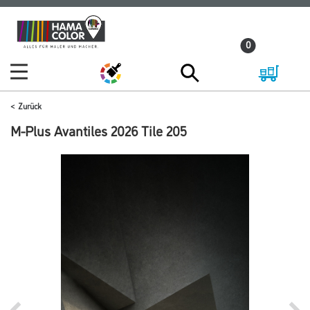
Zum
Zum
Inhalt
Navigationsmenü
0
springen
springen
Zurück
M-Plus Avantiles 2026 Tile 205