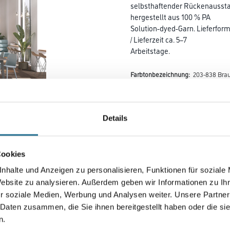
selbsthaftender Rückenausstat
hergestellt aus 100 % PA
Solution-dyed-Garn. Lieferform
/ Lieferzeit ca. 5–7
Arbeitstage.
Farbtonbezeichnung:
203-838 Bra
Details
Farbtonbezeichnung
Cookies
Länge in centimeter
nhalte und Anzeigen zu personalisieren, Funktionen für soziale
Website zu analysieren. Außerdem geben wir Informationen zu I
r soziale Medien, Werbung und Analysen weiter. Unsere Partner
 Daten zusammen, die Sie ihnen bereitgestellt haben oder die s
Gebinde
n.