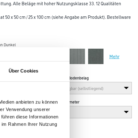
tung. Alle Beläge mit hoher Nutzungsklasse 33. 12 Qualitäten
at 50 x 50 cm / 25 x 100 cm (siehe Angabe am Produkt). Bestellware
un Dunkel
Mehr
Über Cookies
Verarbeitung Bodenbelag
Breite in centimeter
 Medien anbieten zu können
hrer Verwendung unserer
 führen diese Informationen
ie im Rahmen Ihrer Nutzung