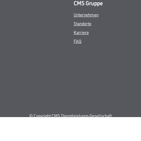
CMS Gruppe
Unternehmen
Standorte
Karriere
FAQ
© Copyright CMS Dienstleistungs-Gesellschaft
GEWERBLICHE KUNDEN. ALLE ANGEGEBENEN PREISE SIND ZZGL. GESETZL
**Punktestand wird innerhalb mehrerer Wochen aktualisiert.