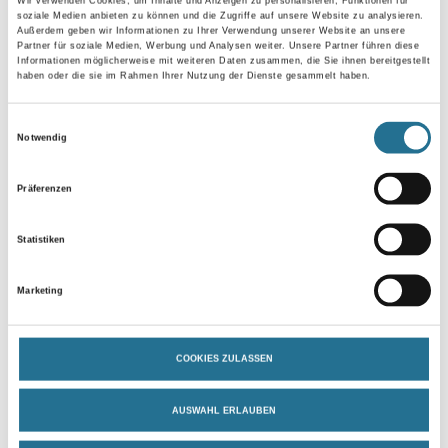
Wir verwenden Cookies, um Inhalte und Anzeigen zu personalisieren, Funktionen für
soziale Medien anbieten zu können und die Zugriffe auf unsere Website zu analysieren.
Länge in centimeter
Außerdem geben wir Informationen zu Ihrer Verwendung unserer Website an unsere
Partner für soziale Medien, Werbung und Analysen weiter. Unsere Partner führen diese
Informationen möglicherweise mit weiteren Daten zusammen, die Sie ihnen bereitgestellt
haben oder die sie im Rahmen Ihrer Nutzung der Dienste gesammelt haben.
Breite in centimeter
Einwilligungsauswahl
Notwendig
Gebinde
Präferenzen
Statistiken
Marketing
Umrechnungsfaktoren
COOKIES ZULASSEN
AUSWAHL ERLAUBEN