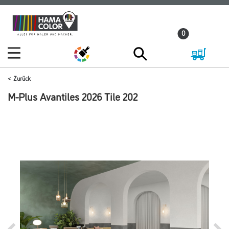
Zum
Zum
Inhalt
Navigationsmenü
0
springen
springen
Zurück
M-Plus Avantiles 2026 Tile 202