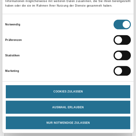
Informationen möglicherweise mit weiteren Daten zusammen, die Sie ihnen bereitgestellt
haben oder die sie im Rahmen Ihrer Nutzung der Dienste gesammelt haben.
Einwilligungsauswahl
Gebinde
Notwendig
Präferenzen
Statistiken
Umrechnungsfaktoren
Marketing
COOKIES ZULASSEN
AUSWAHL ERLAUBEN
NUR NOTWENDIGE ZULASSEN
PRODUKTEIGENSCHAFTEN