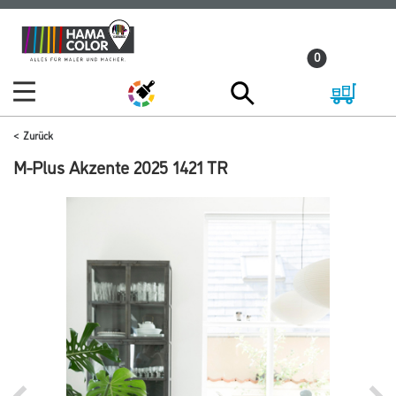
Zum
Zum
Inhalt
Navigationsmenü
0
springen
springen
Zurück
M-Plus Akzente 2025 1421 TR