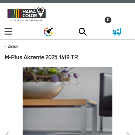
Zum
Zum
Inhalt
Navigationsmenü
0
springen
springen
Zurück
M-Plus Akzente 2025 1419 TR