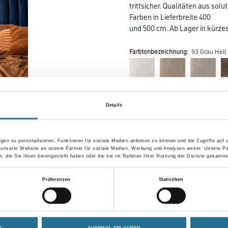
trittsicher. Qualitäten aus so
Farben in Lieferbreite 400
und 500 cm. Ab Lager in kürzest
Farbtonbezeichnung:
93 Grau Hell
Farbtonbezeichnung
Details
Breite in centimeter
gen zu personalisieren, Funktionen für soziale Medien anbieten zu können und die Zugriffe auf
 unserer Website an unsere Partner für soziale Medien, Werbung und Analysen weiter. Unsere Pa
 die Sie ihnen bereitgestellt haben oder die sie im Rahmen Ihrer Nutzung der Dienste gesamme
Präferenzen
Statistiken
Umrechnungsfaktoren