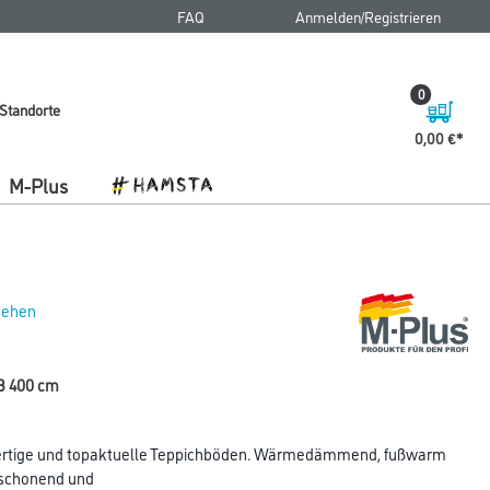
FAQ
Anmelden/Registrieren
0
Standorte
0,00 €
M-Plus
 sehen
B 400 cm
ertige und topaktuelle Teppichböden. Wärmedämmend, fußwarm
kschonend und