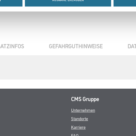
N
AUSWAHL ERLAUBEN
ATZINFOS
GEFAHRGUTHINWEISE
DA
CMS Gruppe
Unternehmen
Standorte
Karriere
FAQ