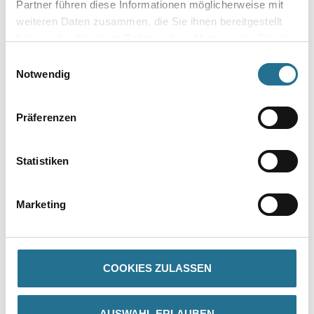
Partner führen diese Informationen möglicherweise mit
weiteren Daten zusammen, die Sie ihnen bereitgestellt
haben oder die sie im Rahmen Ihrer Nutzung der Dienste
Gebinde
gesammelt haben.
Einwilligungsauswahl
Notwendig
Präferenzen
Umrechnungsfaktoren
Statistiken
Marketing
COOKIES ZULASSEN
PRODUKTEIGENSCHAFTEN
AUSWAHL ERLAUBEN