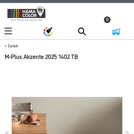
Zum
Zum
Inhalt
Navigationsmenü
0
springen
springen
Zurück
M-Plus Akzente 2025 1402 TB