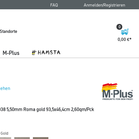
FAQ
Anmelden/Registrieren
0
Standorte
0,00 €
M-Plus
 sehen
938 5,50mm Roma gold 93,5x46,4cm 2,60qm/Pck
 Gold