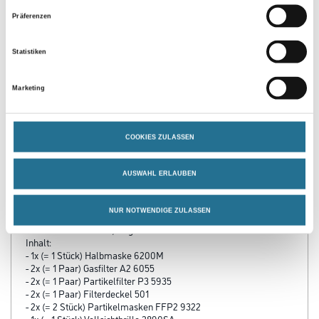
Umrechnungsfaktoren
Präferenzen
Statistiken
Marketing
COOKIES ZULASSEN
PRODUKTEIGENSCHAFTEN
AUSWAHL ERLAUBEN
Produkteigenschaft
NUR NOTWENDIGE ZULASSEN
- Praktische Komplett-Ausstattung
- Kombinierter Atem-, Augen- und Gehörschutz
Inhalt:
- 1x (= 1 Stück) Halbmaske 6200M
- 2x (= 1 Paar) Gasfilter A2 6055
- 2x (= 1 Paar) Partikelfilter P3 5935
- 2x (= 1 Paar) Filterdeckel 501
- 2x (= 2 Stück) Partikelmasken FFP2 9322
- 1x (= 1 Stück) Vollsichtbrille 2890SA