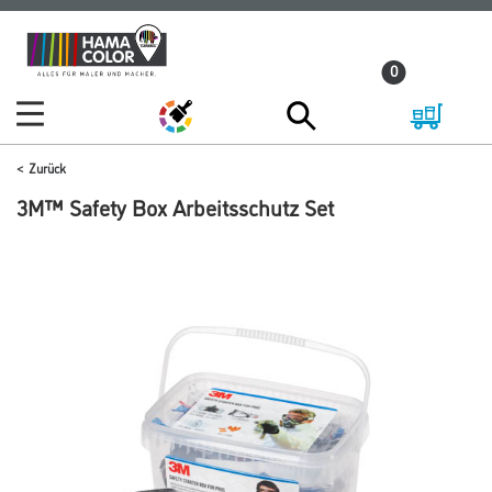
Zum
Zum
Inhalt
Navigationsmenü
0
springen
springen
Zurück
3M™ Safety Box Arbeitsschutz Set