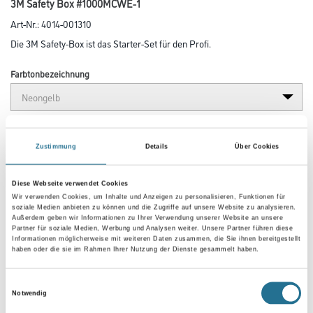
3M Safety Box #1000MCWE-1
Art-Nr.:
4014-001310
Die 3M Safety-Box ist das Starter-Set für den Profi.
Farbtonbezeichnung
Länge in Millimeter
Zustimmung
Details
Über Cookies
Breite in millimeter
Diese Webseite verwendet Cookies
Wir verwenden Cookies, um Inhalte und Anzeigen zu personalisieren, Funktionen für
soziale Medien anbieten zu können und die Zugriffe auf unsere Website zu analysieren.
Außerdem geben wir Informationen zu Ihrer Verwendung unserer Website an unsere
Partner für soziale Medien, Werbung und Analysen weiter. Unsere Partner führen diese
Höhe in millimeter
Informationen möglicherweise mit weiteren Daten zusammen, die Sie ihnen bereitgestellt
haben oder die sie im Rahmen Ihrer Nutzung der Dienste gesammelt haben.
Einwilligungsauswahl
Notwendig