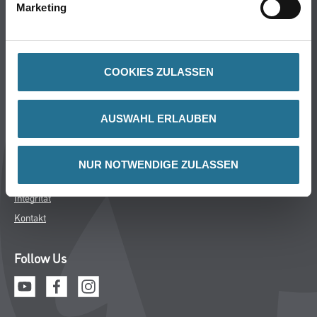
Marketing
Karriere
FAQ
Rechtliches
COOKIES ZULASSEN
AGB
Nutzungsbedingung
AUSWAHL ERLAUBEN
Logistik- & Servicepreisliste
Impressum
NUR NOTWENDIGE ZULASSEN
Datenschutz
Integrität
Kontakt
Follow Us