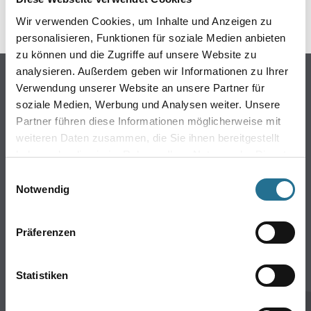
Wir verwenden Cookies, um Inhalte und Anzeigen zu
personalisieren, Funktionen für soziale Medien anbieten
zu können und die Zugriffe auf unsere Website zu
analysieren. Außerdem geben wir Informationen zu Ihrer
Shop
Verwendung unserer Website an unsere Partner für
Verbrauchmaterialien
soziale Medien, Werbung und Analysen weiter. Unsere
Tapeten
Partner führen diese Informationen möglicherweise mit
weiteren Daten zusammen, die Sie ihnen bereitgestellt
WDVS-Systeme
haben oder die sie im Rahmen Ihrer Nutzung der Dienste
Trockenbau
gesammelt haben.
Einwilligungsauswahl
Wekzeug & Maschinen
Notwendig
Bodenbeläge
Farbe
Präferenzen
CMS Gruppe
Statistiken
Unternehmen
Standorte