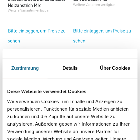
Holzanstrich Mix
Weitere Varianten verfügbar
Weitere Varianten verfügbar
Bitte einloggen, um Preise zu
Bitte einloggen, um Preise zu
sehen
sehen
Zustimmung
Details
Über Cookies
Diese Webseite verwendet Cookies
Wir verwenden Cookies, um Inhalte und Anzeigen zu
personalisieren, Funktionen für soziale Medien anbieten
Farbauswahl
zu können und die Zugriffe auf unsere Website zu
Gori 79 Lasur
Caparol Capadur GreyWood
analysieren. Außerdem geben wir Informationen zu Ihrer
Mix
Weitere Varianten verfügbar
Verwendung unserer Website an unsere Partner für
soziale Medien, Werbung und Analysen weiter. Unsere