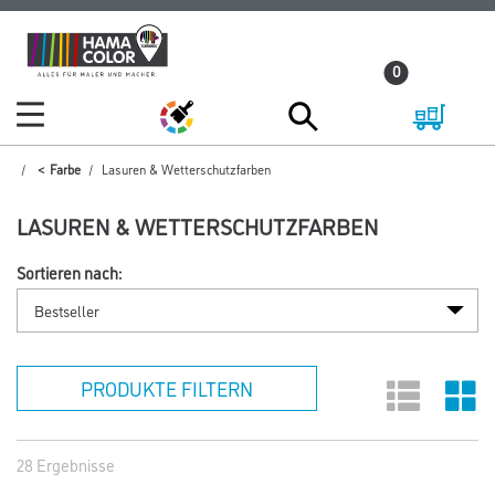
Zum
Zum
Inhalt
Navigationsmenü
0
springen
springen
Farbe
Lasuren & Wetterschutzfarben
LASUREN & WETTERSCHUTZFARBEN
Sortieren nach:
PRODUKTE FILTERN
28 Ergebnisse